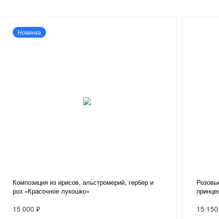
Новинка
Композиция из ирисов, альстромерий, гербер и
Розовы
роз «Красочное лукошко»
принце
15 000 ₽
15 150