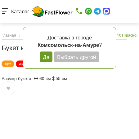
Каталог
Главная
/
Каталог товаров
/
Букеты с доставкой
/
Букет из 101 красно
Доставка в городе
?
Комсомольск-на-Амуре
Букет из 101 красной розы
Да
Выбрать другой
Хит
Акция
Размер букета:
60 см
55 см