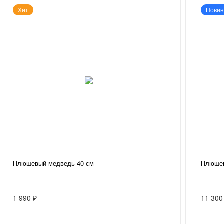
Хит
Новин
Плюшевый медведь 40 см
Плюшев
1 990 ₽
11 300