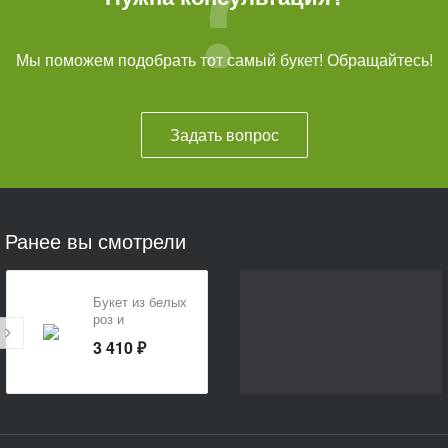
Мы поможем подобрать тот самый букет! Обращайтесь!
Задать вопрос
Ранее вы смотрели
Букет из белых
роз и
хризантем
3 410 ₽
«Утренняя
свежесть»