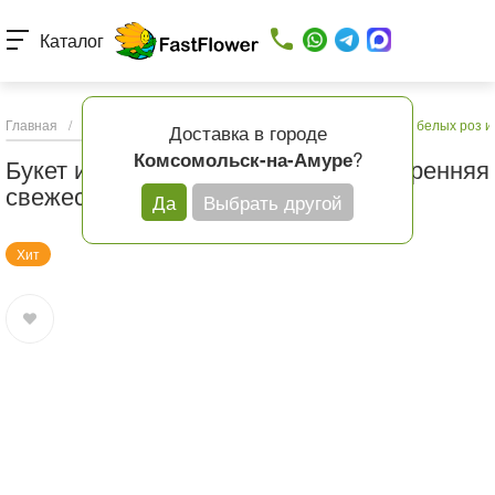
Каталог
Главная
/
Каталог товаров
/
Букеты с доставкой
/
Букет из белых роз 
Доставка в городе
?
Комсомольск-на-Амуре
Букет из белых роз и хризантем «Утренняя
свежесть»
Да
Выбрать другой
Хит