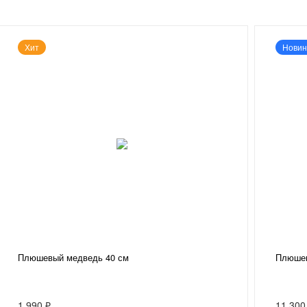
Хит
Новин
Плюшевый медведь 40 см
Плюшев
1 990 ₽
11 300