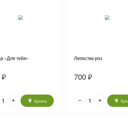
р «Для тебя»
Лепестки роз
 ₽
700 ₽
Купить
Куп