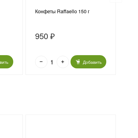
Конфеты Raffaello 150 г
Ваз
«Из
950 ₽
5 
вить
Добавить
Но