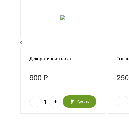
Декоративная ваза
Топпе
900 ₽
250
ь
Купить