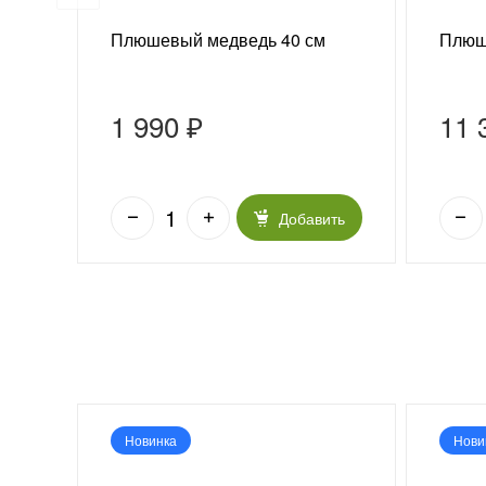
 г
Плюшевый медведь 40 см
Плюш
1 990 ₽
11 
ить
Добавить
Новинка
Нови