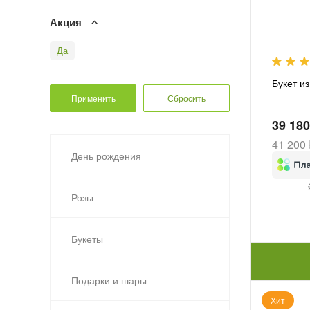
Акция
Да
Букет и
39 180
41 200 
День рождения
Розы
Букеты
Подарки и шары
Хит