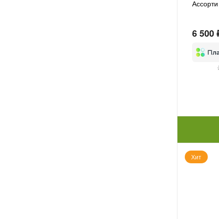
Ассорти
6 500 
Хит