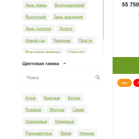
55 750
День мамы
Выздоравливай
Выпускной
День рождения
День учителя
Люблю
Новый год
Праздник
Прости
Рождение ребенка
Свадьба
Цветовая гамма
Юбилей
Хит
Алые
Красные
Белые
Розовые
Желтые
Синие
Оранжевые
Кремовые
Разноцветные
Яркие
Нежные