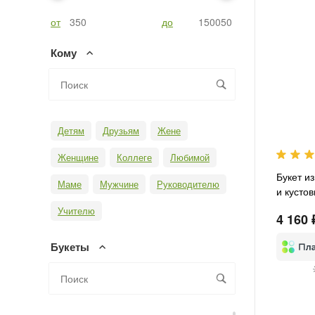
от
до
Кому
Детям
Друзьям
Жене
Женщине
Коллеге
Любимой
Букет и
Маме
Мужчине
Руководителю
и кусто
Учителю
4 160 
Букеты